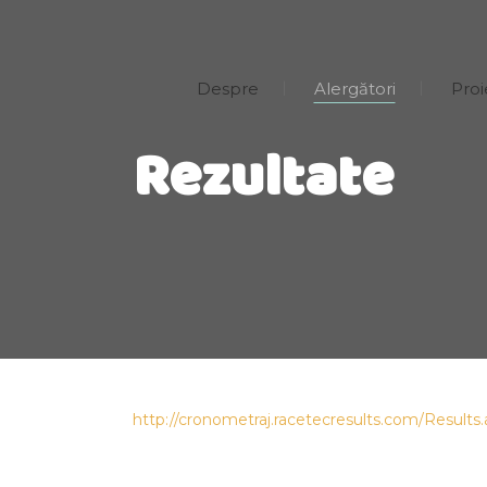
Despre
Alergători
Proi
Rezultate
http://cronometraj.racetecresults.com/Result