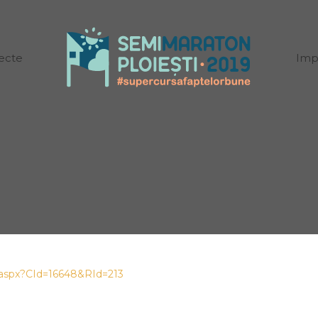
ecte
Imp
s.aspx?CId=16648&RId=213